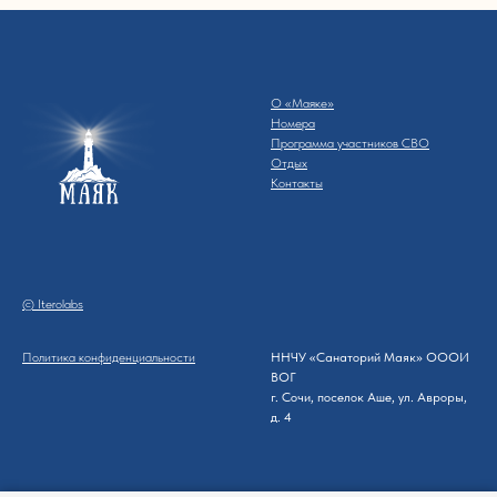
От аэропорта Адлер автобусом или
маршрутным такси № 105к
до автовокзала г. Сочи. От авто-
и железнодорожного вокзалов г. Сочи —
автобусами или маршрутными такси №
155 до п. Аше. От ж/д ст. Лазаревская
автобусами или маршрутным такси
до ост. «Санаторий Аврора».
ННЧУ «Санаторий Маяк» ОООИ ВОГ
г. Сочи, поселок Аше, ул. Авроры, д. 4
+7 988 140 06 46