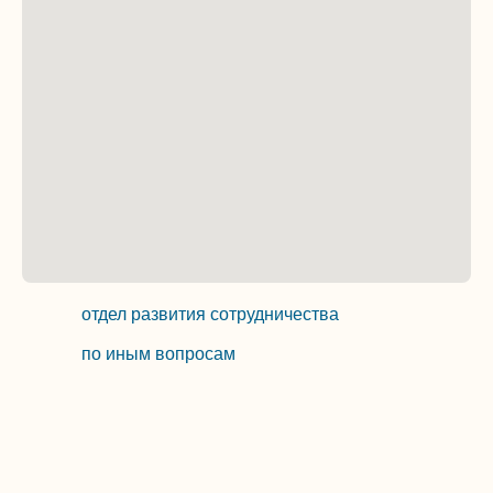
Контакты
Мы всегда рады помочь вам с любыми
вопросами и предоставим всю необходимую
информацию.
Свяжитесь с нами удобным для вас способом.
Как проехать: