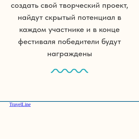
создать свой творческий проект,
найдут скрытый потенциал в
«Маяк» — идеальное место для
активного и насыщенного отдыха.
каждом участнике и в конце
Здесь вас ждет увлекательная
фестиваля победители будут
фестивальная программа,
спортивные мероприятия на свежем
награждены
воздухе и культурные развлечения
на берегу Черного моря
TravelLine
Забронировать