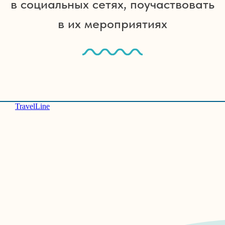
в социальных сетях, поучаствовать
в их мероприятиях
«Маяк» — идеальное место для
активного и насыщенного отдыха.
Здесь вас ждет увлекательная
фестивальная программа,
спортивные мероприятия на свежем
TravelLine
воздухе и культурные развлечения
на берегу Черного моря
Забронировать